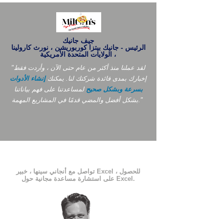
جيف جانيك
الرئيس - جانيك بيتزا كوربوريشن ، نورث كارولينا
، الولايات المتحدة الأمريكية
"لقد عملنا منذ أكثر من عام حتى الآن ، وأردت فقط
إخبارك بمدى فائدة شركتك لنا. يمكنك
إنشاء الأدوات
بسرعة وبشكل صحيح
لمساعدتنا على فهم بياناتنا
بشكل أفضل والمضي قدمًا في المشاريع المهمة."
تواصل مع أنجاني سينها ، خبير Excel ، للحصول
على استشارة مساعدة مجانية حول Excel.