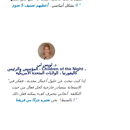
أعطيهم تصنيف 5 نجوم !! "
بشكل أساسي.
د. لويس لي
المؤسس والرئيس - Children of the Night ،
كاليفورنيا ، الولايات المتحدة الأمريكية
"إذا كنت تبحث عن حلول أعمال مجدية ، ففكر في
الاستعانة بمصادر خارجية كحل فعال من حيث
التكلفة. أنجاني محترف كفء يمكنه فعل ذلك
"
!
بالضبط!
نحن
نعتبره جزءًا من فريقنا