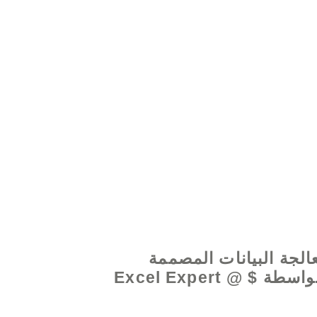
www.excelhelp.o
الجة البيانات المصممة
خصيصًا بواسطة Excel Expert @ $