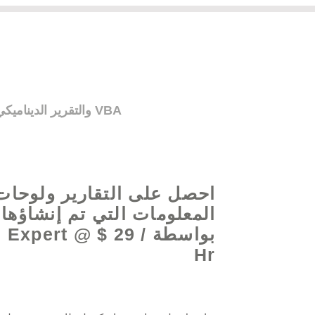
احصل على المساعدة بشأن صيغ Excel والتقرير الديناميكي ولوحات المعلومات وأتمتة العمليات وبرمجة VBA
احصل على التقارير ولوحات
المعلومات التي تم إنشاؤها
بواسطة  Expert @ $ 29
Hr