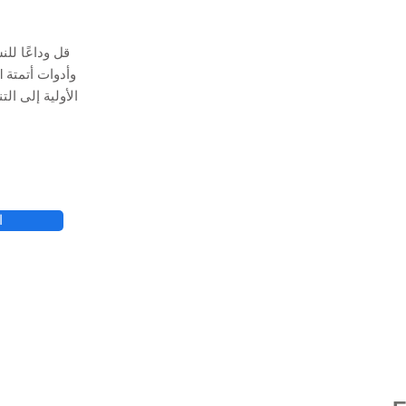
قل وداعًا لل
ا