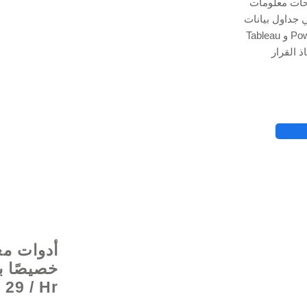
وحات معلومات
Exce و Google Data Studio و
Tableau و Power BI لتتبع رؤى البيانات الخاصة بك ، مما يمنحك
© 2021 بواسطة - rg
أدوات مع
29 / Hr