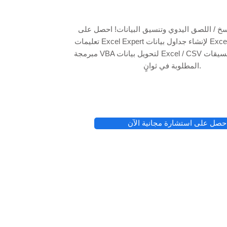
نسخ / اللصق اليدوي وتنسيق البيانات! احصل على
تعليمات Excel Expert لإنشاء جداول بيانات Excel وأدوات أتمتة
مبرمجة VBA لتحويل بيانات Excel / CSV الأولية إلى التنسيقات
المطلوبة في ثوانٍ.
حصل على استشارة مجانية الآن