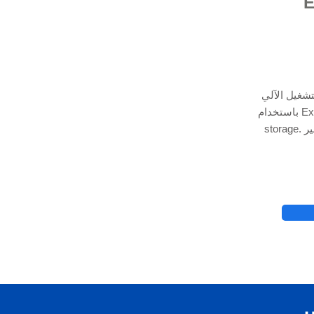
Excel
تشغيل الآلي
باستخدام Excel VBA Programming و Python & Cloud data
storage. استعن بخبير Excel لدينا لمساعدتك في تطبيقات
© 2021 بواسطة - rg