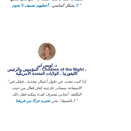
أعطيهم تصنيف 5 نجوم !! "
بشكل أساسي.
د. لويس لي
المؤسس والرئيس - Children of the Night ،
كاليفورنيا ، الولايات المتحدة الأمريكية
"إذا كنت تبحث عن حلول أعمال مجدية ، ففكر في
الاستعانة بمصادر خارجية كحل فعال من حيث
التكلفة. أنجاني محترف كفء يمكنه فعل ذلك
"
!
بالضبط!
نحن
نعتبره جزءًا من فريقنا