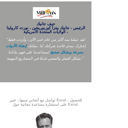
جيف جانيك
الرئيس - جانيك بيتزا كوربوريشن ، نورث كارولينا
، الولايات المتحدة الأمريكية
"لقد عملنا منذ أكثر من عام حتى الآن ، وأردت فقط
إخبارك بمدى فائدة شركتك لنا. يمكنك
إنشاء الأدوات
بسرعة وبشكل صحيح
لمساعدتنا على فهم بياناتنا
بشكل أفضل والمضي قدمًا في المشاريع المهمة."
تواصل مع أنجاني سينها ، خبير Excel ، للحصول
على استشارة مساعدة مجانية حول Excel.