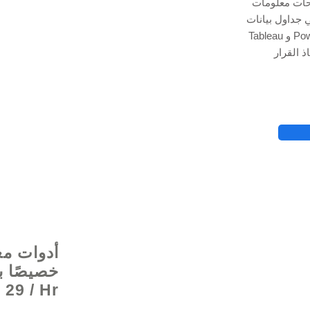
وحات معلومات
Exce و Google Data Studio و
Tableau و Power BI لتتبع رؤى البيانات الخاصة بك ، مما يمنحك
© 2021 بواسطة - rg
أدوات مع
29 / Hr