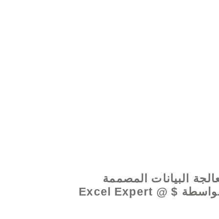
www.excelhelp.o
الجة البيانات المصممة
خصيصًا بواسطة Excel Expert @ $