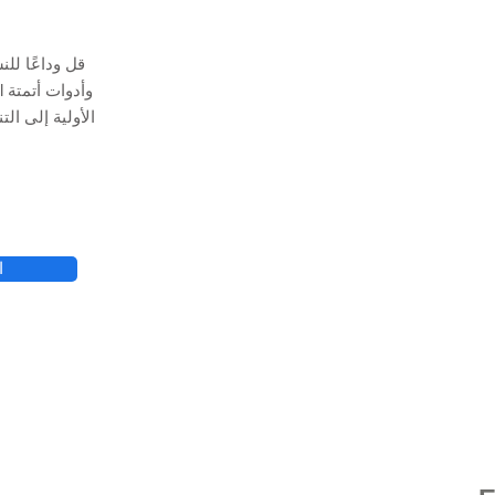
قل وداعًا لل
ا