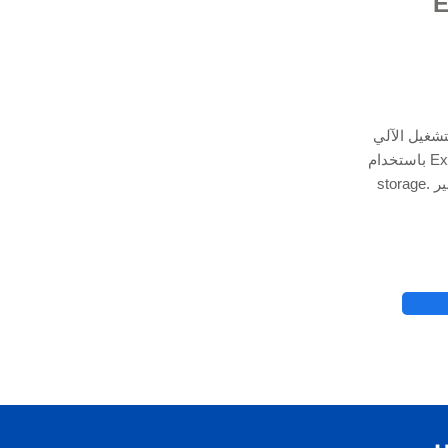
Excel
تشغيل الآلي
باستخدام Excel VBA Programming و Python & Cloud data
storage. استعن بخبير Excel لدينا لمساعدتك في تطبيقات
© 2021 بواسطة - rg