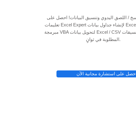
نسخ / اللصق اليدوي وتنسيق البيانات! احصل على
تعليمات Excel Expert لإنشاء جداول بيانات Excel وأدوات أتمتة
مبرمجة VBA لتحويل بيانات Excel / CSV الأولية إلى التنسيقات
المطلوبة في ثوانٍ.
حصل على استشارة مجانية الآن