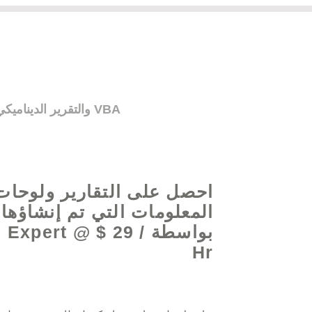
احصل على المساعدة بشأن صيغ Excel والتقرير الديناميكي ولوحات المعلومات وأتمتة العمليات وبرمجة VBA
احصل على التقارير ولوحات
المعلومات التي تم إنشاؤها
بواسطة  Expert @ $ 29
Hr