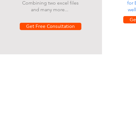
Combining two excel files
for
and many more...
wel
Ge
Get Free Consultation