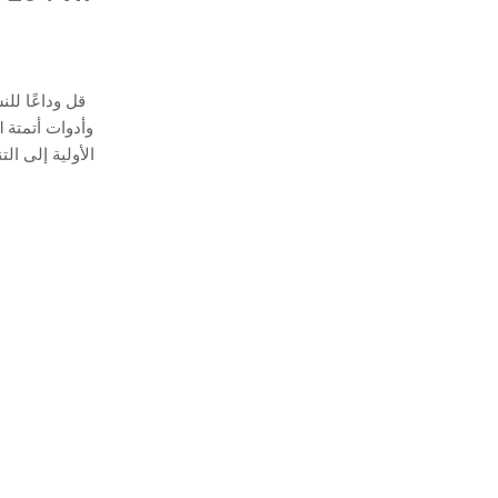
قل وداعًا لل