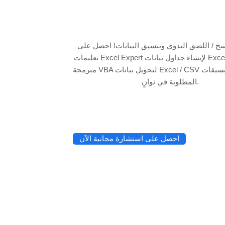
نسخ / اللصق اليدوي وتنسيق البيانات! احصل على
تعليمات Excel Expert لإنشاء جداول بيانات Excel وأدوات أتمتة
مبرمجة VBA لتحويل بيانات Excel / CSV الأولية إلى التنسيقات
المطلوبة في ثوانٍ.
احصل على استشارة مجانية الآن