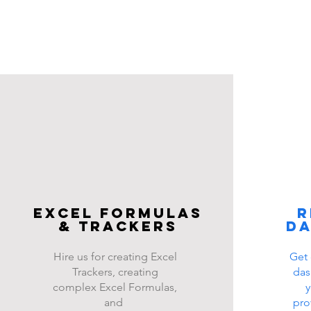
Excel FOrmulas
R
& Trackers
d
Hire us for creating Excel
Get 
Trackers, creating
das
complex Excel Formulas,
y
and
pro