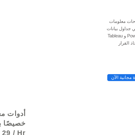
وحات معلومات
Exce و Google Data Studio و
© 2021 بواسطة - rg
Tableau و Power BI لتتبع رؤى البيانات الخاصة بك ، مما يمنحك
مجانية الآن
أدوات مع
29 / Hr