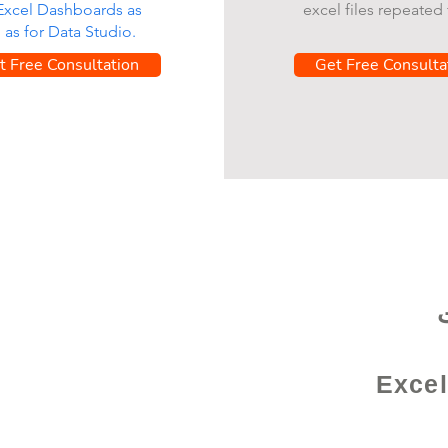
 Excel Dashboards as
excel files repeated 
l as for Data Studio.
t Free Consultation
Get Free Consulta
Excel /