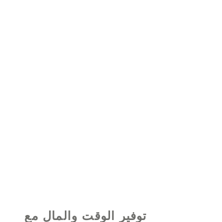
© 2021 بواسطة - www.excelhelp.org
توفير الوقت والمال مع