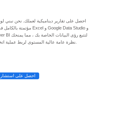
احصل على تقارير ديناميكية لعملك. نحن نبني ل
مؤتمتة بالكامل في جداول بيانات l
نظرة عامة عالية المستوى لربط عملية اتخاذ القرار.
احصل على استشارة 