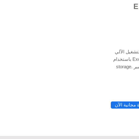
 Excel
تشغيل الآلي
باستخدام Excel VBA Programming و Python & Cloud data
storage. استعن بخبير Excel لدينا لمساعدتك في تطبيقات
© 2021 بواسطة - rg
مجانية الآن