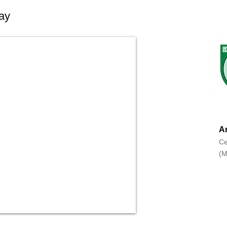
ay
An
Ce
(M