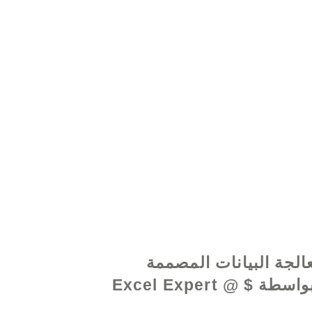
www.excelhelp.o
الجة البيانات المصممة
خصيصًا بواسطة Excel Expert @ $