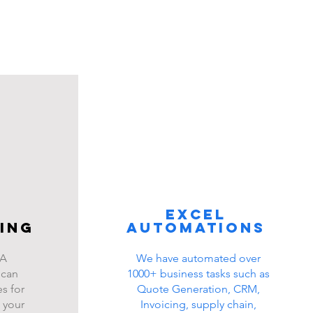
Excel
ing
automations
BA
We have automated over
 can
1000+ business tasks such as
s for
Quote Generation, CRM,
 your
Invoicing, supply chain,