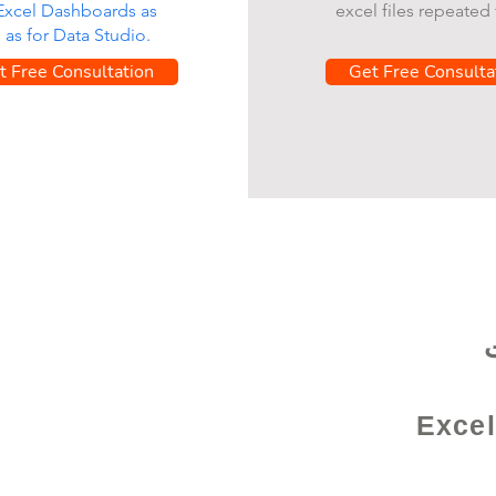
 Excel Dashboards as
excel files repeated 
l as for Data Studio.
t Free Consultation
Get Free Consulta
Excel /