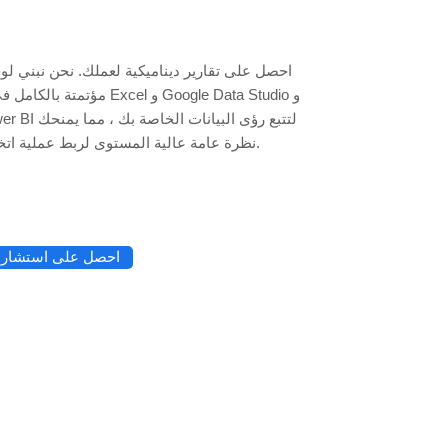
احصل على تقارير ديناميكية لعملك. نحن نبني ل
مؤتمتة بالكامل في جداول بيانات l
نظرة عامة عالية المستوى لربط عملية اتخاذ القرار.
احصل على استشارة 