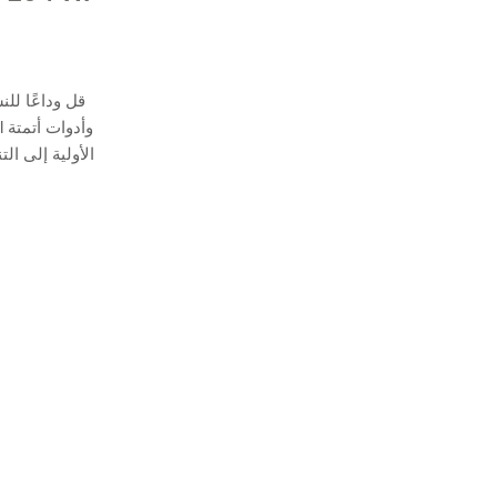
قل وداعًا لل