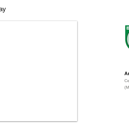
ay
An
Ce
(M