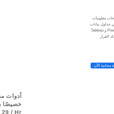
وحات معلومات
Exce و Google Data Studio و
© 2021 بواسطة - rg
Tableau و Power BI لتتبع رؤى البيانات الخاصة بك ، مما يمنحك
مجانية الآن
أدوات مع
29 / Hr