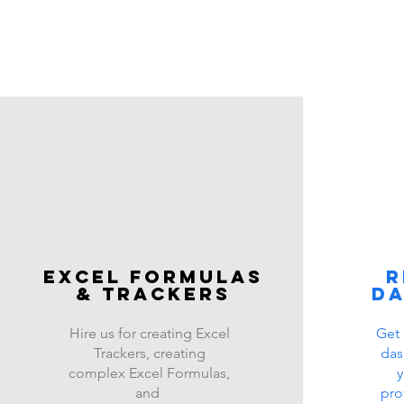
Excel FOrmulas
R
& Trackers
d
Hire us for creating Excel
Get 
Trackers, creating
das
complex Excel Formulas,
y
and
pro