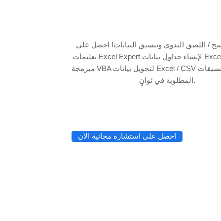
نسخ / اللصق اليدوي وتنسيق البيانات! احصل على
تعليمات Excel Expert لإنشاء جداول بيانات Excel وأدوات أتمتة
مبرمجة VBA لتحويل بيانات Excel / CSV الأولية إلى التنسيقات
المطلوبة في ثوانٍ.
احصل على استشارة مجانية الآن