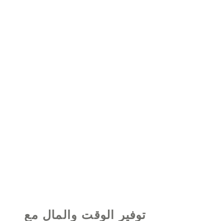
© 2021 بواسطة - www.excelhelp.org
توفير الوقت والمال مع