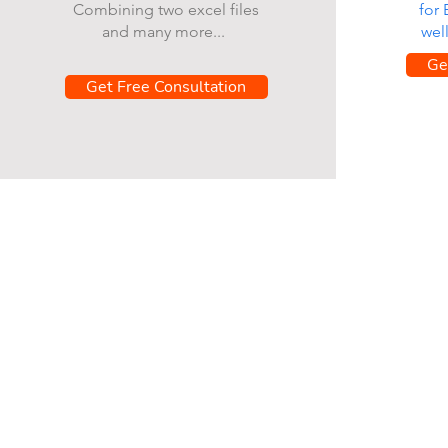
Combining two excel files
for
and many more...
wel
Ge
Get Free Consultation