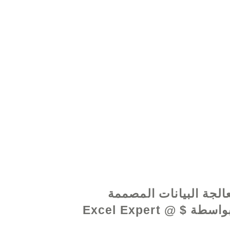
www.excelhelp.o
الجة البيانات المصممة
خصيصًا بواسطة Excel Expert @ $