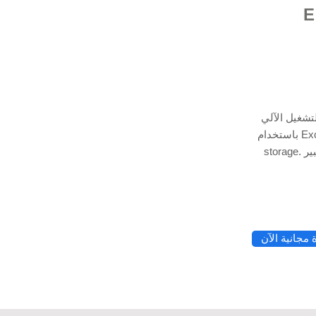
 Excel
تشغيل الآلي
باستخدام Excel VBA Programming و Python & Cloud data
storage. استعن بخبير Excel لدينا لمساعدتك في تطبيقات
© 2021 بواسطة - rg
مجانية الآن