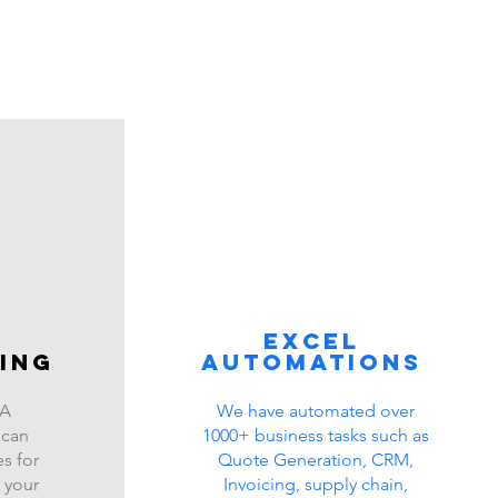
Excel
ing
automations
BA
We have automated over
 can
1000+ business tasks such as
s for
Quote Generation, CRM,
 your
Invoicing, supply chain,