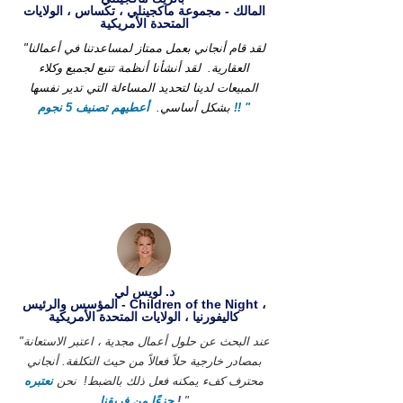
المالك - مجموعة ماكجينلي ، تكساس ، الولايات
المتحدة الأمريكية
"لقد قام أنجاني بعمل ممتاز لمساعدتنا في أعمالنا
العقارية.
لقد أنشأنا أنظمة تتبع لجميع وكلاء
المبيعات لدينا لتحديد المساءلة التي تدير نفسها
أعطيهم تصنيف 5 نجوم !! "
بشكل أساسي.
د. لويس لي
المؤسس والرئيس - Children of the Night ،
كاليفورنيا ، الولايات المتحدة الأمريكية
"عند البحث عن حلول أعمال مجدية ، اعتبر الاستعانة
بمصادر خارجية حلاً فعالاً من حيث التكلفة. أنجاني
محترف كفء يمكنه فعل ذلك بالضبط!
نحن
نعتبره
"
!
جزءًا من فريقنا