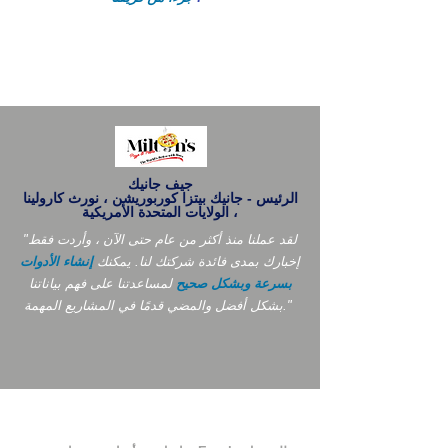
جيف جانيك
الرئيس - جانيك بيتزا كوربوريشن ، نورث كارولينا
، الولايات المتحدة الأمريكية
"لقد عملنا منذ أكثر من عام حتى الآن ، وأردت فقط
إخبارك بمدى فائدة شركتك لنا. يمكنك
إنشاء الأدوات
بسرعة وبشكل صحيح
لمساعدتنا على فهم بياناتنا
بشكل أفضل والمضي قدمًا في المشاريع المهمة."