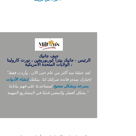
جيف جانيك
الرئيس - جانيك بيتزا كوربوريشن ، نورث كارولينا
، الولايات المتحدة الأمريكية
"لقد عملنا منذ أكثر من عام حتى الآن ، وأردت فقط
إخبارك بمدى فائدة شركتك لنا. يمكنك
إنشاء الأدوات
بسرعة وبشكل صحيح
لمساعدتنا على فهم بياناتنا
بشكل أفضل والمضي قدمًا في المشاريع المهمة."