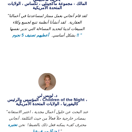
المالك - مجموعة ماكجينلي ، تكساس ، الولايات
المتحدة الأمريكية
"لقد قام أنجاني بعمل ممتاز لمساعدتنا في أعمالنا
العقارية.
لقد أنشأنا أنظمة تتبع لجميع وكلاء
المبيعات لدينا لتحديد المساءلة التي تدير نفسها
أعطيهم تصنيف 5 نجوم !! "
بشكل أساسي.
د. لويس لي
المؤسس والرئيس - Children of the Night ،
كاليفورنيا ، الولايات المتحدة الأمريكية
"عند البحث عن حلول أعمال مجدية ، اعتبر الاستعانة
بمصادر خارجية حلاً فعالاً من حيث التكلفة. أنجاني
محترف كفء يمكنه فعل ذلك بالضبط!
نحن
نعتبره
"
!
جزءًا من فريقنا