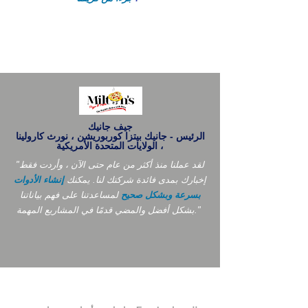
جيف جانيك
الرئيس - جانيك بيتزا كوربوريشن ، نورث كارولينا
، الولايات المتحدة الأمريكية
"لقد عملنا منذ أكثر من عام حتى الآن ، وأردت فقط
إخبارك بمدى فائدة شركتك لنا. يمكنك
إنشاء الأدوات
بسرعة وبشكل صحيح
لمساعدتنا على فهم بياناتنا
بشكل أفضل والمضي قدمًا في المشاريع المهمة."