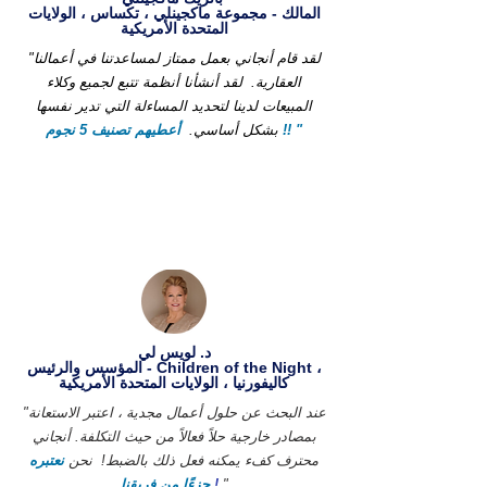
المالك - مجموعة ماكجينلي ، تكساس ، الولايات
المتحدة الأمريكية
"لقد قام أنجاني بعمل ممتاز لمساعدتنا في أعمالنا
العقارية.
لقد أنشأنا أنظمة تتبع لجميع وكلاء
المبيعات لدينا لتحديد المساءلة التي تدير نفسها
أعطيهم تصنيف 5 نجوم !! "
بشكل أساسي.
د. لويس لي
المؤسس والرئيس - Children of the Night ،
كاليفورنيا ، الولايات المتحدة الأمريكية
"عند البحث عن حلول أعمال مجدية ، اعتبر الاستعانة
بمصادر خارجية حلاً فعالاً من حيث التكلفة. أنجاني
محترف كفء يمكنه فعل ذلك بالضبط!
نحن
نعتبره
"
!
جزءًا من فريقنا