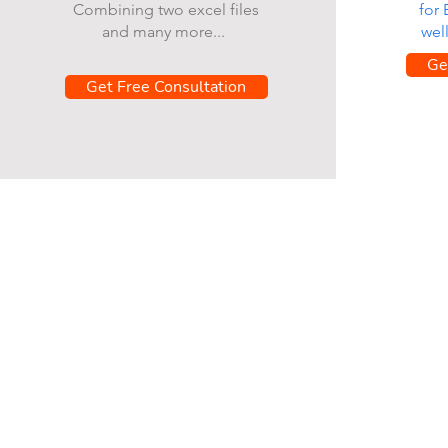
Combining two excel files
for
and many more...
wel
Ge
Get Free Consultation