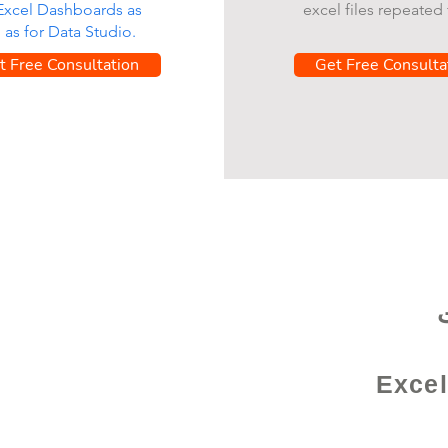
 Excel Dashboards as
excel files repeated 
l as for Data Studio.
t Free Consultation
Get Free Consulta
Excel /