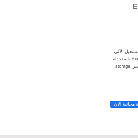
 Excel
تشغيل الآلي
باستخدام Excel VBA Programming و Python & Cloud data
storage. استعن بخبير Excel لدينا لمساعدتك في تطبيقات
© 2021 بواسطة - rg
مجانية الآن