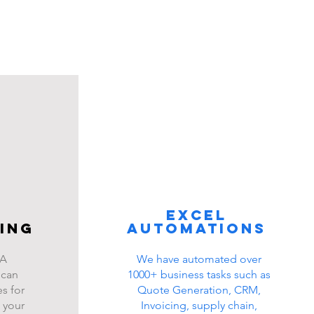
Excel
ing
automations
BA
We have automated over
 can
1000+ business tasks such as
s for
Quote Generation, CRM,
 your
Invoicing, supply chain,