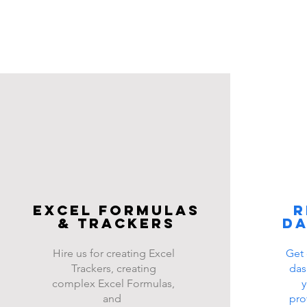
Excel FOrmulas
R
& Trackers
d
Hire us for creating Excel
Get 
Trackers, creating
das
complex Excel Formulas,
y
and
pro