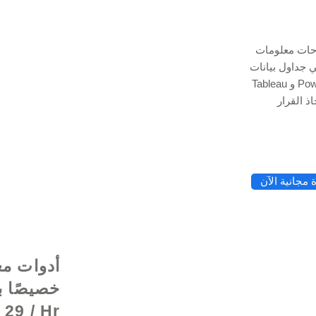
وحات معلومات
Exce و Google Data Studio و
© 2021 بواسطة - rg
Tableau و Power BI لتتبع رؤى البيانات الخاصة بك ، مما يمنحك
مجانية الآن
أدوات مع
29 / Hr