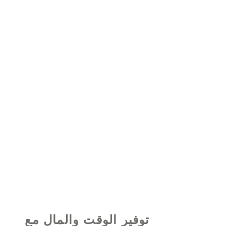
© 2021 بواسطة - www.excelhelp.org
توفير الوقت والمال مع