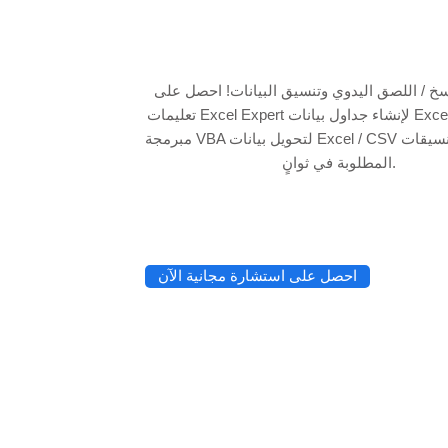
نسخ / اللصق اليدوي وتنسيق البيانات! احصل على
تعليمات Excel Expert لإنشاء جداول بيانات Excel وأدوات أتمتة
مبرمجة VBA لتحويل بيانات Excel / CSV الأولية إلى التنسيقات
المطلوبة في ثوانٍ.
احصل على استشارة مجانية الآن