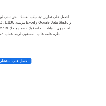
احصل على تقارير ديناميكية لعملك. نحن نبني ل
مؤتمتة بالكامل في جداول بيانات l
نظرة عامة عالية المستوى لربط عملية اتخاذ القرار.
احصل على استشارة 