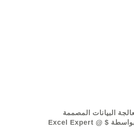
www.excelhelp.o
الجة البيانات المصممة
خصيصًا بواسطة Excel Expert @ $