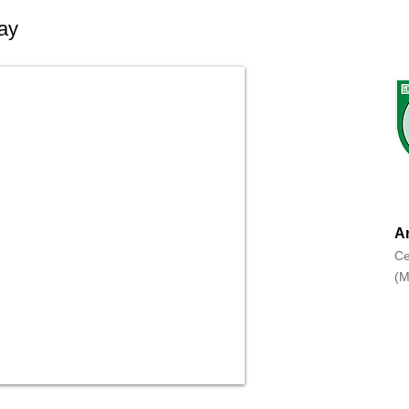
ay
An
Ce
(M