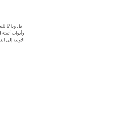
قل وداعًا لل