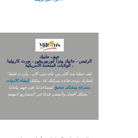
جيف جانيك
الرئيس - جانيك بيتزا كوربوريشن ، نورث كارولينا
، الولايات المتحدة الأمريكية
"لقد عملنا منذ أكثر من عام حتى الآن ، وأردت فقط
إخبارك بمدى فائدة شركتك لنا. يمكنك
إنشاء الأدوات
بسرعة وبشكل صحيح
لمساعدتنا على فهم بياناتنا
بشكل أفضل والمضي قدمًا في المشاريع المهمة."