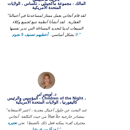
المالك - مجموعة ماكجينلي ، تكساس ، الولايات
المتحدة الأمريكية
"لقد قام أنجاني بعمل ممتاز لمساعدتنا في أعمالنا
العقارية.
لقد أنشأنا أنظمة تتبع لجميع وكلاء
المبيعات لدينا لتحديد المساءلة التي تدير نفسها
أعطيهم تصنيف 5 نجوم !! "
بشكل أساسي.
د. لويس لي
المؤسس والرئيس - Children of the Night ،
كاليفورنيا ، الولايات المتحدة الأمريكية
"عند البحث عن حلول أعمال مجدية ، اعتبر الاستعانة
بمصادر خارجية حلاً فعالاً من حيث التكلفة. أنجاني
محترف كفء يمكنه فعل ذلك بالضبط!
نحن
نعتبره
"
!
جزءًا من فريقنا