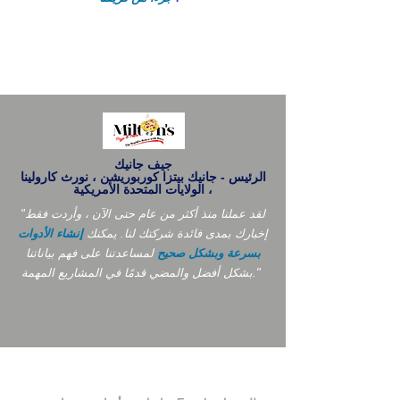
جيف جانيك
الرئيس - جانيك بيتزا كوربوريشن ، نورث كارولينا
، الولايات المتحدة الأمريكية
"لقد عملنا منذ أكثر من عام حتى الآن ، وأردت فقط
إخبارك بمدى فائدة شركتك لنا. يمكنك
إنشاء الأدوات
بسرعة وبشكل صحيح
لمساعدتنا على فهم بياناتنا
بشكل أفضل والمضي قدمًا في المشاريع المهمة."