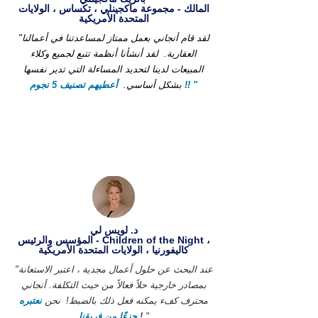
المالك - مجموعة ماكجينلي ، تكساس ، الولايات
المتحدة الأمريكية
"لقد قام أنجاني بعمل ممتاز لمساعدتنا في أعمالنا
العقارية.
لقد أنشأنا أنظمة تتبع لجميع وكلاء
المبيعات لدينا لتحديد المساءلة التي تدير نفسها
أعطيهم تصنيف 5 نجوم !! "
بشكل أساسي.
د. لويس لي
المؤسس والرئيس - Children of the Night ،
كاليفورنيا ، الولايات المتحدة الأمريكية
"عند البحث عن حلول أعمال مجدية ، اعتبر الاستعانة
بمصادر خارجية حلاً فعالاً من حيث التكلفة. أنجاني
محترف كفء يمكنه فعل ذلك بالضبط!
نحن
نعتبره
"
!
جزءًا من فريقنا