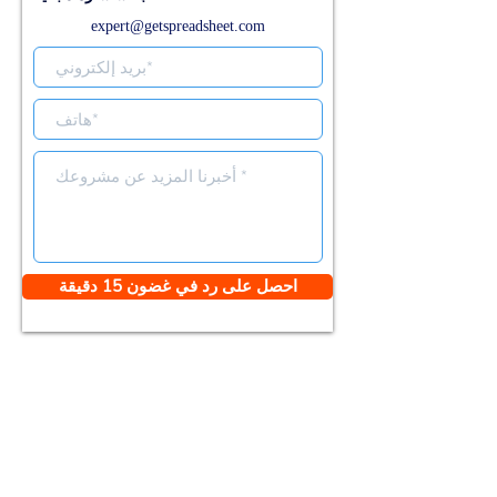
expert@getspreadsheet.com
احصل على رد في غضون 15 دقيقة