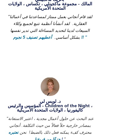
المالك - مجموعة ماكجينلي ، تكساس ، الولايات
المتحدة الأمريكية
"لقد قام أنجاني بعمل ممتاز لمساعدتنا في أعمالنا
العقارية.
لقد أنشأنا أنظمة تتبع لجميع وكلاء
المبيعات لدينا لتحديد المساءلة التي تدير نفسها
أعطيهم تصنيف 5 نجوم !! "
بشكل أساسي.
د. لويس لي
المؤسس والرئيس - Children of the Night ،
كاليفورنيا ، الولايات المتحدة الأمريكية
"عند البحث عن حلول أعمال مجدية ، اعتبر الاستعانة
بمصادر خارجية حلاً فعالاً من حيث التكلفة. أنجاني
محترف كفء يمكنه فعل ذلك بالضبط!
نحن
نعتبره
"
!
جزءًا من فريقنا