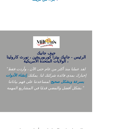
جيف جانيك
الرئيس - جانيك بيتزا كوربوريشن ، نورث كارولينا
، الولايات المتحدة الأمريكية
"لقد عملنا منذ أكثر من عام حتى الآن ، وأردت فقط
إخبارك بمدى فائدة شركتك لنا. يمكنك
إنشاء الأدوات
بسرعة وبشكل صحيح
لمساعدتنا على فهم بياناتنا
بشكل أفضل والمضي قدمًا في المشاريع المهمة."