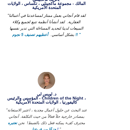
المالك - مجموعة ماكجينلي ، تكساس ، الولايات
المتحدة الأمريكية
"لقد قام أنجاني بعمل ممتاز لمساعدتنا في أعمالنا
العقارية.
لقد أنشأنا أنظمة تتبع لجميع وكلاء
المبيعات لدينا لتحديد المساءلة التي تدير نفسها
أعطيهم تصنيف 5 نجوم !! "
بشكل أساسي.
د. لويس لي
المؤسس والرئيس - Children of the Night ،
كاليفورنيا ، الولايات المتحدة الأمريكية
"عند البحث عن حلول أعمال مجدية ، اعتبر الاستعانة
بمصادر خارجية حلاً فعالاً من حيث التكلفة. أنجاني
محترف كفء يمكنه فعل ذلك بالضبط!
نحن
نعتبره
"
!
جزءًا من فريقنا