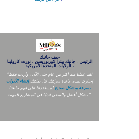
جيف جانيك
الرئيس - جانيك بيتزا كوربوريشن ، نورث كارولينا
، الولايات المتحدة الأمريكية
"لقد عملنا منذ أكثر من عام حتى الآن ، وأردت فقط
إخبارك بمدى فائدة شركتك لنا. يمكنك
إنشاء الأدوات
بسرعة وبشكل صحيح
لمساعدتنا على فهم بياناتنا
بشكل أفضل والمضي قدمًا في المشاريع المهمة."