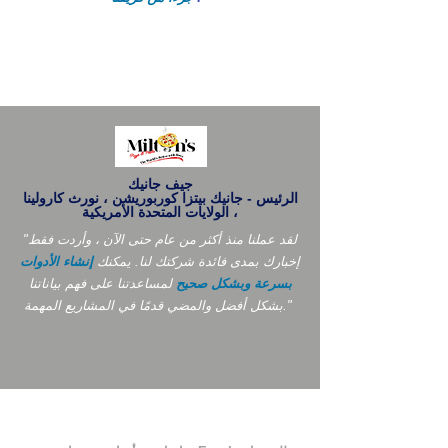
جيف جانيك
الرئيس - جانيك بيتزا كوربوريشن ، نورث كارولينا
، الولايات المتحدة الأمريكية
"لقد عملنا منذ أكثر من عام حتى الآن ، وأردت فقط
إخبارك بمدى فائدة شركتك لنا. يمكنك
إنشاء الأدوات
بسرعة وبشكل صحيح
لمساعدتنا على فهم بياناتنا
بشكل أفضل والمضي قدمًا في المشاريع المهمة."