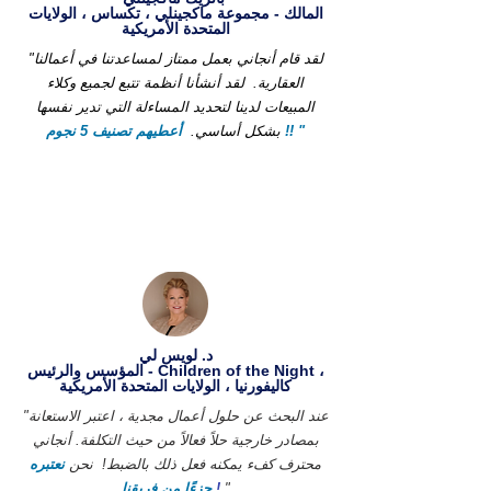
المالك - مجموعة ماكجينلي ، تكساس ، الولايات
المتحدة الأمريكية
"لقد قام أنجاني بعمل ممتاز لمساعدتنا في أعمالنا
العقارية.
لقد أنشأنا أنظمة تتبع لجميع وكلاء
المبيعات لدينا لتحديد المساءلة التي تدير نفسها
أعطيهم تصنيف 5 نجوم !! "
بشكل أساسي.
د. لويس لي
المؤسس والرئيس - Children of the Night ،
كاليفورنيا ، الولايات المتحدة الأمريكية
"عند البحث عن حلول أعمال مجدية ، اعتبر الاستعانة
بمصادر خارجية حلاً فعالاً من حيث التكلفة. أنجاني
محترف كفء يمكنه فعل ذلك بالضبط!
نحن
نعتبره
"
!
جزءًا من فريقنا