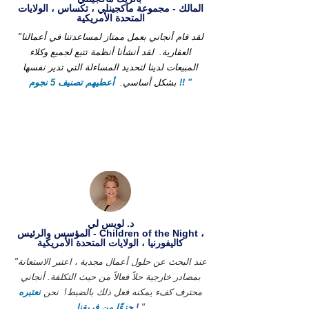
المالك - مجموعة ماكجينلي ، تكساس ، الولايات
المتحدة الأمريكية
"لقد قام أنجاني بعمل ممتاز لمساعدتنا في أعمالنا
العقارية.
لقد أنشأنا أنظمة تتبع لجميع وكلاء
المبيعات لدينا لتحديد المساءلة التي تدير نفسها
أعطيهم تصنيف 5 نجوم !! "
بشكل أساسي.
د. لويس لي
المؤسس والرئيس - Children of the Night ،
كاليفورنيا ، الولايات المتحدة الأمريكية
"عند البحث عن حلول أعمال مجدية ، اعتبر الاستعانة
بمصادر خارجية حلاً فعالاً من حيث التكلفة. أنجاني
محترف كفء يمكنه فعل ذلك بالضبط!
نحن
نعتبره
"
!
جزءًا من فريقنا