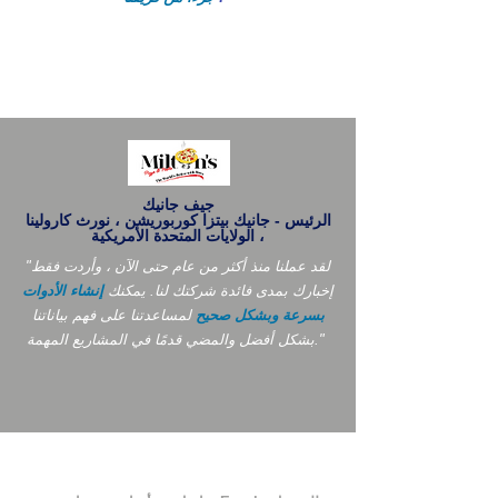
جيف جانيك
الرئيس - جانيك بيتزا كوربوريشن ، نورث كارولينا
، الولايات المتحدة الأمريكية
"لقد عملنا منذ أكثر من عام حتى الآن ، وأردت فقط
إخبارك بمدى فائدة شركتك لنا. يمكنك
إنشاء الأدوات
بسرعة وبشكل صحيح
لمساعدتنا على فهم بياناتنا
بشكل أفضل والمضي قدمًا في المشاريع المهمة."