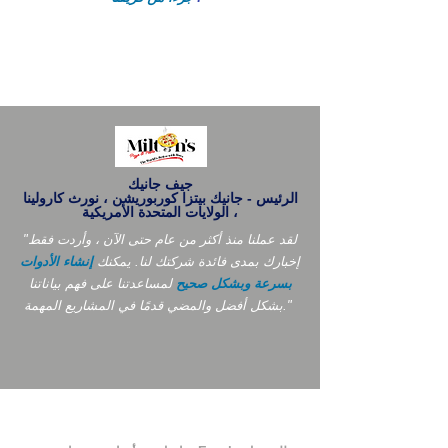
جيف جانيك
الرئيس - جانيك بيتزا كوربوريشن ، نورث كارولينا
، الولايات المتحدة الأمريكية
"لقد عملنا منذ أكثر من عام حتى الآن ، وأردت فقط
إخبارك بمدى فائدة شركتك لنا. يمكنك
إنشاء الأدوات
بسرعة وبشكل صحيح
لمساعدتنا على فهم بياناتنا
بشكل أفضل والمضي قدمًا في المشاريع المهمة."