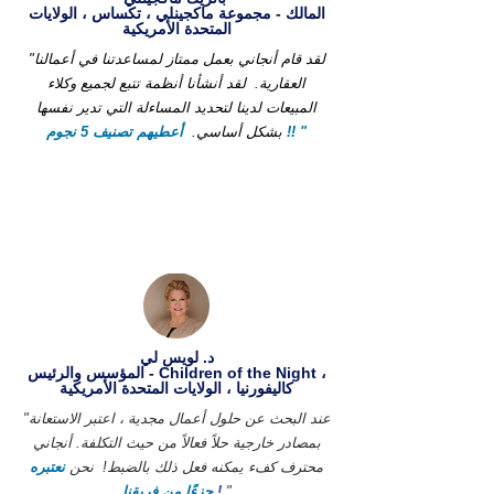
المالك - مجموعة ماكجينلي ، تكساس ، الولايات
المتحدة الأمريكية
"لقد قام أنجاني بعمل ممتاز لمساعدتنا في أعمالنا
العقارية.
لقد أنشأنا أنظمة تتبع لجميع وكلاء
المبيعات لدينا لتحديد المساءلة التي تدير نفسها
أعطيهم تصنيف 5 نجوم !! "
بشكل أساسي.
د. لويس لي
المؤسس والرئيس - Children of the Night ،
كاليفورنيا ، الولايات المتحدة الأمريكية
"عند البحث عن حلول أعمال مجدية ، اعتبر الاستعانة
بمصادر خارجية حلاً فعالاً من حيث التكلفة. أنجاني
محترف كفء يمكنه فعل ذلك بالضبط!
نحن
نعتبره
"
!
جزءًا من فريقنا