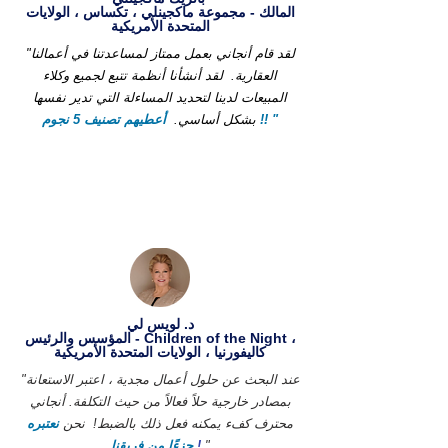
المالك - مجموعة ماكجينلي ، تكساس ، الولايات
المتحدة الأمريكية
"لقد قام أنجاني بعمل ممتاز لمساعدتنا في أعمالنا
العقارية.
لقد أنشأنا أنظمة تتبع لجميع وكلاء
المبيعات لدينا لتحديد المساءلة التي تدير نفسها
أعطيهم تصنيف 5 نجوم !! "
بشكل أساسي.
د. لويس لي
المؤسس والرئيس - Children of the Night ،
كاليفورنيا ، الولايات المتحدة الأمريكية
"عند البحث عن حلول أعمال مجدية ، اعتبر الاستعانة
بمصادر خارجية حلاً فعالاً من حيث التكلفة. أنجاني
محترف كفء يمكنه فعل ذلك بالضبط!
نحن
نعتبره
"
!
جزءًا من فريقنا