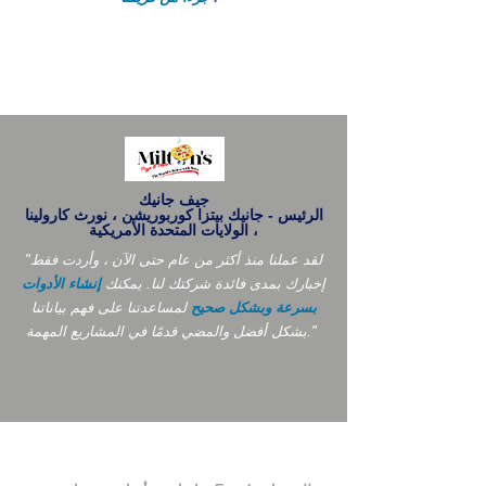
جيف جانيك
الرئيس - جانيك بيتزا كوربوريشن ، نورث كارولينا
، الولايات المتحدة الأمريكية
"لقد عملنا منذ أكثر من عام حتى الآن ، وأردت فقط
إخبارك بمدى فائدة شركتك لنا. يمكنك
إنشاء الأدوات
بسرعة وبشكل صحيح
لمساعدتنا على فهم بياناتنا
بشكل أفضل والمضي قدمًا في المشاريع المهمة."