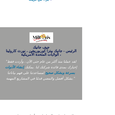
جيف جانيك
الرئيس - جانيك بيتزا كوربوريشن ، نورث كارولينا
، الولايات المتحدة الأمريكية
"لقد عملنا منذ أكثر من عام حتى الآن ، وأردت فقط
إخبارك بمدى فائدة شركتك لنا. يمكنك
إنشاء الأدوات
بسرعة وبشكل صحيح
لمساعدتنا على فهم بياناتنا
بشكل أفضل والمضي قدمًا في المشاريع المهمة."