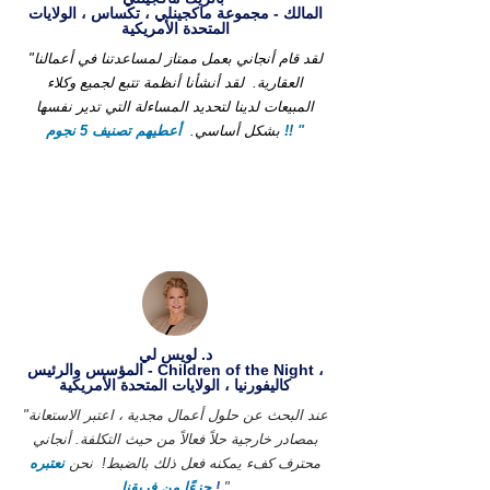
المالك - مجموعة ماكجينلي ، تكساس ، الولايات
المتحدة الأمريكية
"لقد قام أنجاني بعمل ممتاز لمساعدتنا في أعمالنا
العقارية.
لقد أنشأنا أنظمة تتبع لجميع وكلاء
المبيعات لدينا لتحديد المساءلة التي تدير نفسها
أعطيهم تصنيف 5 نجوم !! "
بشكل أساسي.
د. لويس لي
المؤسس والرئيس - Children of the Night ،
كاليفورنيا ، الولايات المتحدة الأمريكية
"عند البحث عن حلول أعمال مجدية ، اعتبر الاستعانة
بمصادر خارجية حلاً فعالاً من حيث التكلفة. أنجاني
محترف كفء يمكنه فعل ذلك بالضبط!
نحن
نعتبره
"
!
جزءًا من فريقنا