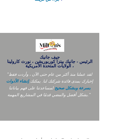
جيف جانيك
الرئيس - جانيك بيتزا كوربوريشن ، نورث كارولينا
، الولايات المتحدة الأمريكية
"لقد عملنا منذ أكثر من عام حتى الآن ، وأردت فقط
إخبارك بمدى فائدة شركتك لنا. يمكنك
إنشاء الأدوات
بسرعة وبشكل صحيح
لمساعدتنا على فهم بياناتنا
بشكل أفضل والمضي قدمًا في المشاريع المهمة."