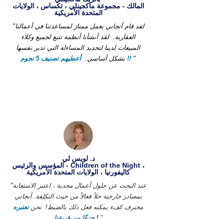
المالك - مجموعة ماكجينلي ، تكساس ، الولايات
المتحدة الأمريكية
"لقد قام أنجاني بعمل ممتاز لمساعدتنا في أعمالنا
العقارية.
لقد أنشأنا أنظمة تتبع لجميع وكلاء
المبيعات لدينا لتحديد المساءلة التي تدير نفسها
أعطيهم تصنيف 5 نجوم !! "
بشكل أساسي.
د. لويس لي
المؤسس والرئيس - Children of the Night ،
كاليفورنيا ، الولايات المتحدة الأمريكية
"عند البحث عن حلول أعمال مجدية ، اعتبر الاستعانة
بمصادر خارجية حلاً فعالاً من حيث التكلفة. أنجاني
محترف كفء يمكنه فعل ذلك بالضبط!
نحن
نعتبره
"
!
جزءًا من فريقنا